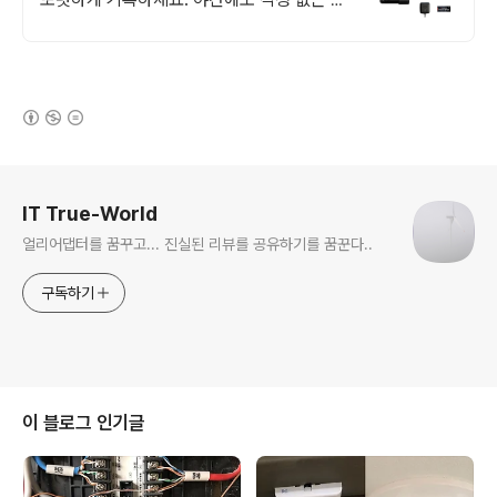
명함! 소중한 차량을 위한 고화질 녹화를 경
험해보세요.
(새창열림)
로그 정보
IT True-World
얼리어댑터를 꿈꾸고... 진실된 리뷰를 공유하기를 꿈꾼다..
구독하기
이 블로그 인기글