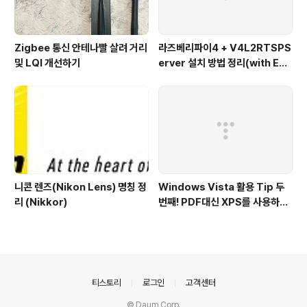
Zigbee 통신 안테나빨 살려 거리
라즈베리파이4 + V4L2RTSPS
및 LQI 개선하기
erver 설치 방법 정리(with EA
SYCAP)
니콘 렌즈(Nikon Lens) 명칭 정
Windows Vista 활용 Tip 두
리 (Nikkor)
번째! PDF대신 XPS를 사용하여
보자
의안내
티스토리
로그인
고객센터
© Daum Corp.