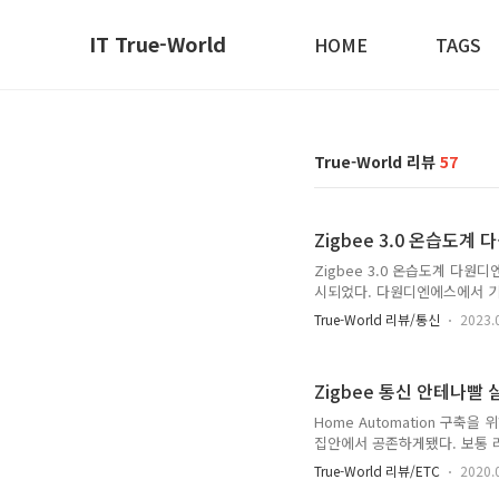
IT True-World
HOME
TAGS
True-World 리뷰
57
Zigbee 3.0 온습도계 
Zigbee 3.0 온습도계 다원
시되었다. 다원디엔에스에서 기
만 이번 온습도계는 TuYa 플
True-World 리뷰/통신
2023.
경쟁력이 약한 온습도계 같은 제
다. 디자인 박스 은 기존의 
붙여 판매하는것과 다르게 자체
Zigbee 통신 안테나빨 
제품과 주변기기가 깔끔하게 정
Home Automation 구축을 
집안에서 공존하게됐다. 보통 
데 리피터추가하다보면 전기요
True-World 리뷰/ETC
2020.
다. 안테나의 효과 1. 무선 통