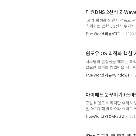
하며 보통 5dbi가 일반적으로
다고 생각하면 된다. 2. 무선
다원DNS 2선식 Z-Wave
보낼수 있지만 신호를 받은 장치
IoT가 활성화 되면서 전등도 
스위치는 2선식, 3선식 두가지 
인 전원 공급이 가능한 반면 국
True-World 리뷰/ETC
2020.
식은 L선만 스위치부에 있으면
전원을 공급하는 방식으로 전등
여 Wi-Fi가 아닌 Zigbee
윈도우 OS 최적화 핵심 가
요하게 된다. 이번에 국내 업체인
시스템의 안정성을 해치는 최적
필요한 최적화 방법만을 정리해
로만.. 순서도를 보고 자신에
True-World 리뷰/Windows
또한 요즘 유행하고 있는 SSD
800/850, P100, Z230, C2
사용자들이 사용하실수 있습니다.
아이패드 2 꾸미기 (스마
기전에 아래 손가락 좀 눌러서 
구입 비용도 비싸지만 수리시 
잘 쓰기위해 케이스와 스마트 커
입때부터 생각하고 있었지만 가죽
True-World 리뷰/iPad 2
201
원)도 저렴하다고는 말할 수 없
깔을 고민하다가 실물을 보러 
트가 있어 보였다. 결국 스마
iPad 2 구입 및 확인 및