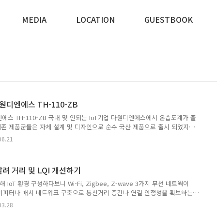
MEDIA
LOCATION
GUESTBOOK
다원디엔에스 TH-110-ZB
디엔에스 TH-110-ZB 국내 몇 안되는 IoT기업 다원디엔에스에서 온습도계가 출
존 제품군들은 자체 설계 및 디자인으로 순수 국산 제품으로 출시 되었지
랫폼 기반의 제품으로 보인다. 국내 IoT 시장 규모와 중소기업 역량으로 가격
06.21
품에 금형, PCB, 설계 비용을 계속 투자하기 힘들어 결정한 것으로 보인
다원 제품군들과 동일한 박스 색상과 디자인으로 일부 업체들은 라벨 스티커만
 개발 제품과 외관상 차이 없게 성의를 보였다. 내부 구성품 박스내부에는
살려 거리 및 LQI 개선하기
리되어있다. 온습도계 제품 본체 설명서 제품 스탠드 나..
위해 IoT 환경 구성하다보니 Wi-Fi, Zigbee, Z-wave 3가지 무선 네트웍이
리피터나 매시 네트워크 구축으로 통신거리 증간나 연결 안정성을 확보하는
금과 통신안정성을 맞바꾸는 느낌이라 다른 방법으로 통신거리를 늘려보았
03.28
신에서 안테나의 성능은 dBi로 표기한다. 흔히 말해 안테나 이득(gain)이라고