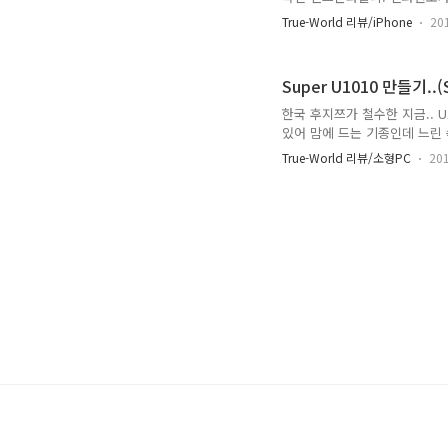
가 아니면 열심히 페이지 스크
True-World 리뷰/iPhone
20
다를 없애주고 기존에 쓰던 폰
드 링크 : http://itunes.a
만족성 : ★★★★ 가격 : 무
Super U1010 만들기..
이 그룹을 관리 할수 있는 화면
한국 후지쯔가 철수한 지금.. 
있어 맘에 드는 기종인데 느린 
운 모습으로 살아가게 만들 예정이다
True-World 리뷰/소형PC
201
2. 무선랜 제거후 하드웨어 코덱(B
Wireless lan card 기존
Mini-PCI-e에는 USB가, 비어
USB Hu..