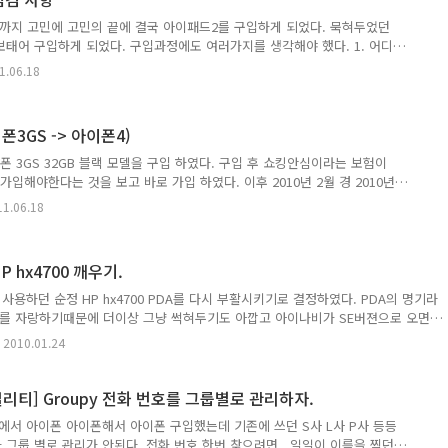
 후질근해" 라고 하셨다. ==> 색을 추천해달라 => 사나이..
용까지 고민에 고민의 끝에 결국 아이패드2를 구입하게 되었다. 묵혀두었던
보태어 구입하게 되었다. 구입과정에도 여러가지를 생각해야 했다. 1. 어디에
것인지보다 어디서 살것인지가 Apple 사의 제품을 살때의 가장 큰 고민이
1.06.18
 전자랜드, 하이마트 등등) 및 통신사(SK, KT)에서 구입할경우 불량일경우
 받아야만 교환 및 반품이 가능합니다. 또한 감성불량이라 불리는 불량들과
한 현재 물건 입고 일정이 확인되지 않으며 기다리고 있다가 물건 입고 순
3GS -> 아이폰4)
 그리고 애플스토어라 불리는 애플 직영 온라인 마켓의 경..
이폰 3GS 32GB 블랙 모델을 구입 하였다. 구입 후 쇼킹안심이라는 보험이
가입해야한다는 것을 보고 바로 가입 하였다. 이후 2010년 2월 경 2010년
쇼폰 케어라는 보험이 새로 출시 되었고 기존 쇼킹 안심 가입자는 원하는 경
11.06.18
하다고 하였다. 쇼폰 케어 홍보 내용상에 쇼폰케어가 쇼킹안심보험보다 조건
기종 보상 및 보상 금액 확대등. 그렇지만 해외 보상 불가등의 문제가 있었
간은 해외출국 예정이 없었기때문에 변경 가입하였다. (변경가입하는데 고객
P hx4700 깨우기.
 2시간 이상 걸린 최악의 고객센터 시스템이었다. T..
용하던 순정 HP hx4700 PDA를 다시 부활시키기로 결정하였다. PDA의 명기라
해상도를 자랑하기때문에 더이상 그냥 썩혀두기도 아깝고 아이나비가 SE버젼으로 오면
벅이는 증상과 메모리 부족으로 멀티 태스킹이 불가능.. 결론은 hx4700 살려서
2010.01.24
다. 1. Ram up => 기본 64MB인 메모리를 128MB로 업그레이드 한다. ==>
볼빙 업체에 대행. 2. Backup battery(백업 배터리) 교체 => 백업배터리 방전
프트 리셋 ==> Varta V6HR 구입 후 직접 교체 (우연한 기회로 20개 정도 구
틸리티] Groupy 전화 번호를 그룹별로 관리하자.
에서 아이폰 아이폰해서 아이폰 구입했는데 기존에 쓰던 S사 L사 P사 등등
그룹 별로 관리가 안된다. 전화 번호 한번 찾으려면.. 일일이 이름을 찍던