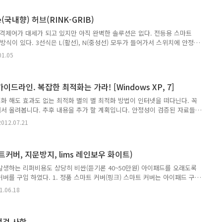
 많이 쓰인다. 안테나를 통해서 들어오고 나가는 신호에 5dbi정도 이득이 있
 통신은 양방향이다. 이로 인해서 송신 출력이 세면 멀리있는 장치에 신호는
(국내향) 허브(RINK-GRIB)
의 송신 출력이 낮다면 돌아오는 신..
원격제어가 대세가 되고 있지만 아직 완벽한 솔루션은 없다. 전등용 스마트
방식이 있다. 3선식은 L(활선), N(중성선) 모두가 들어가서 스위치에 안정적
내 전등 스위치 설치환경에는 N이 배선되어있지 않아 설치가 어렵다. 2선
01.05
 설치가 가능하지만 전등이 꺼진상태에서도 미세하게 전류를 흘려 스위치에
 종류 및 부하에 영향을 받는 문제가 있다. 또한 소비 전력의 제한으로인하
나 Z-Wave와 같은 저전력 통신으로 설계가 되어지고 이로인해 전용 HUB가 필
이드라인. 복잡한 최적화는 가라! [Windows XP, 7]
 다원DNS에서 Z-Wave가 적용된 스마트 스위..
화 해도 효과도 없는 최적화 별의 별 최적화 방법이 인터넷을 떠다닌다. 꼭
서 올려봅니다. 추후 내용을 추가 할 계획입니다. 안정성이 검증된 자료들
게 필요한 부분을 PDF파일이나 아래 슬라이드쇼에서 찾아서 보시면 됩니다.
2012.07.21
 장착에따른 최적화 방법도 설명하였습니다. (리뷰안테크 S830, mSATA
30, ETC, 삼성 470,830,840, 라이트온 E200, 하이닉스, OCZ 등등 모든 SSD
) 아니면 첨부된 PDF파일을 [] 다운받아서 확인해도 됩니다.^^ 읽어보시
트커버, 지문방지, lims 레인보우 화이트)
응원 해주세요..ㅠ.ㅠ
발생하는 리퍼비용도 상당히 비싼(듣기론 40~50만원) 아이패드를 오래도록
버를 구입 하였다. 1. 정품 스마트 커버(핑크) 스마트 커버는 아이패드 구
제품은 (8~9만원) 상당히 비싼감이 있다. 그렇다고 폴리우레탄(4~4.9만
1.06.18
다. 그래서 때가 좀 탄다는 평이 있지만 폴리우레탄 재질로 선택하였고 색
갈까도 생각했지만 귀찮았다. 주황이나 핑크가 사진상으론 살짝 튀면서 포인
트커버를 취급하고 있는 지인분께 물어 보았다 어떤색이 괜찮고 잘 나가느냐
 점검 사항