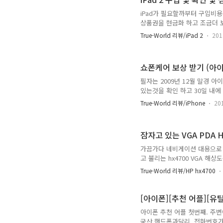
고. => 답은 충격적이었다. "다
iPad가 필요할까부터 구입비
상품권을 현금화 하고 조금더 
서 살 것인가? 어떤 모델을 살
True-World 리뷰/iPad 2
201
되는것 같다. 우선 리셀러(A#,
A/S 센터에서 불량 판정서를
그외에는 교환 및 반품 불가 또
쇼폰케어 보상 받기 (아이폰
간 구입하는 스킬이 필요합니다.
필자는 2009년 12월 말경 아
있는것을 확인 하고 30일 내에 
1월 청구서를 확인하는 도중 
True-World 리뷰/iPhone
20
우 쇼폰 케어로 변경이 가능 
이 더 좋다고 되어있었다. 상위
지만 필자의 경우 그당시 2년
잠자고 있는 VGA PDA H
센터랑 통화만 10통이상 시간은
가끔가다 네비게이션 대용으로 사
고 불리는 hx4700 VGA 
서 가끔가다 네비를 사용하면 버
True-World 리뷰/HP hx4700
사용하기위해 몇가지 튜닝을 감행한
BGA 타입의 메모리이기 때문에 리
으로 주 배터리 교환이나 방전시 소
[아이폰][추천 어플][유
입 ..
아이폰 추천 어플 첫번째. 주변
국산 핸드폰과달리. 전화번호가 