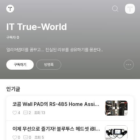
검색하기
티스토리
IT True-World
구독자
0
얼리어댑터를 꿈꾸고... 진실된 리뷰를 공유하기를 꿈꾼다..
구독하기
방명록
신고하기 레이어
열기
인기글
코콤 Wall PAD의 RS-485 Home Assist
ant 연동을 위한 H/W
4
2
조회
13
이제 무선으로 즐기자! 블루투스 헤드셋 iBlu
on HS02-HQ
0
0
조회
5