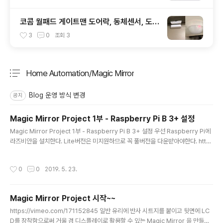
코콤 월패드 게이트맨 도어락, 동체센서, 도어
센서 ESP모듈 활용 MQTT연동 - 1부
3
0
조회
3
Home Automation/Magic Mirror
분류 전체보기
주요 글 목록
Blog 운영 방식 변경
공지
Magic Mirror Project 1부 - Raspberry Pi B 3+ 설정
글 내용
Magic Mirror Project 1부 - Raspberry Pi B 3+ 설정 우선 Raspberry Pi에
라즈비안을 설치한다. Lite버전은 미지원하므로 꼭 풀버전을 다운받아야한다. http
s://www.raspberrypi.org/downloads/raspbian/ Download Raspbian f
or Raspberry Pi Raspbian is the Foundation's official supported oper
작성시간
0
0
2019. 5. 23.
ating system. You can install it with NOOBS or download the image b
elow. www.raspberrypi.org 라즈베리파이 기본설정은 다른 블로그나 사이트에
많으므로 꼭 해야하는것들만 나열해 보았다. 터미널에서 //기본 환경..
Magic Mirror Project 시작~~
글 내용
https://vimeo.com/171152845 일반 유리에 반사 시트지를 붙이고 뒷면에 LC
D를 장착함으로써 거울 겸 디스플레이로 활용할 수 있는 Magic Mirror 을 만들기