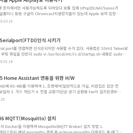
 몇몇 장치에서만 사용가능하도록 되어있다 보통 집에 UPnp(DLNA)/Sonos가
글홈미니 등등 구글의 Chromcast지원장치들이 있는데 Apple 유저 입장에
효율적인 자원 활용이 아닌것 같은 느낌이다. 이러한 문제를 해결해줄 수 있는것
0.03.16
thub.com/philippe44/AirConnect) 라는것이 있다. Synology에는 package
ttps://github.com/1activegeek/docker-airconnect)설치하여 컨테
도커 컨테이너로 설치시 설정값들이다. 설치 방법은 2가지로 정..
-Serialport(FTDI)인식 시키기
 Serial port를 연결하면 인식은되지만 사용할 수가 없다. 사용법은 SSH나 Telnet로
파일을 만든다 sudo vi /usr/local/etc/rc.d/startup.sh 내용은 sudo
rial.ko sudo insmod /lib/modules/ftdi_sio.ko sudo chmod 777
0.01.18
o sudo chmod 777 /lib/modules/ftdi_sio.ko 입력후 esc를 두번 누르고 :wq 와
sr/local/etc/rc.d/startup.sh 까지 입력하면 재부팅을 해도 FTDI드..
85 Home Assistant 연동을 위한 H/W
PAD에 RS-485를 이용하여 1. 조명제어(일반적으로 거실, 비싼집은 집안 전
2. 보일러 3. 가스 차단기 4. 전열 교환기(단순 공기 순환용 Fan이 설치된경우도
리베이터 콜 포함) 6. 대기전력 차단 스위치 7. 시스템 에어컨 위의 6가지 모두
.20
있고, 월패드가 아닌 개별로 설치된경우 등등 다양하게 설치되어있을것이
의 RS-485 통신라인에 새로운 Line을 추가하여 Home Assistant에서
 한다. 왼쪽 사진은 코콤 월패드를 분리하면 뒷면에 보이는 월패드 IO 보
M6 MQTT(Mosquitto) 설치
 선이 한군데로..
에서 Docker을 이용하여 Mosquitto(MQTT Broker) 설치 방법 1.
. 레지스트리 에서 mosquitto 검색 후 eclipse-mosqitto 다운로드 후 태그