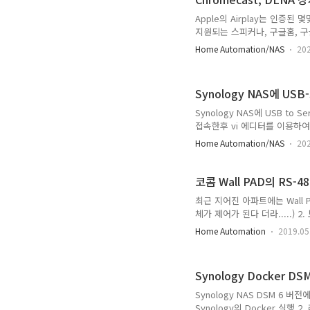
Apple의 Airplay는 인증된
지원되는 스피커나, 구글홈, 구
서 Bluetooth로 쓰자니 
Home Automation/NAS
202
이 Air connect(https://gi
로 설치할 수 도 있고 Docker로(h
이너를 만들 수 있다. 아래는 
Synology NAS에 USB
Synology NAS에 USB to
접속한후 vi 에디터를 이용하여 부팅 
insmod /lib/modules/usbse
Home Automation/NAS
202
/lib/modules/usbserial.k
Enter sudo chmod 700 /u
코콤 Wall PAD의 RS-4
최근 지어진 아파트에는 Wall 
체가 제어가 된다 더라.....) 
있다.) 5. 일괄소등 스위치(엘
Home Automation
2019.05
설치된경우도 있고 아닌경우도 
다. 오늘은 월패드에 연결된 장치들
제어하기위한 HW를 구축하려고
Synology Docker DS
드이다. 오른쪽 상단에 여러개의
Synology NAS DSM 6 버전
Synology의 Docker 실행 2