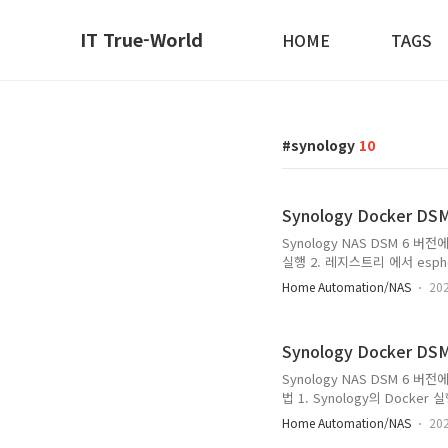
IT True-World
HOME
TAGS
synology
10
Synology Docker D
Synology NAS DSM 6 버전
실행 2. 레지스트리 에서 esph
latest 선택(혹은 latest
Home Automation/NAS
202
됨 4. 이미지의 koenkk/zig
koenkk-zigbee2mqtt 
2-1. 고급설정에 자동재시작 활성화
Synology Docker DS
Synology NAS DSM 6 버전에서
법 1. Synology의 Docker
면에서 latest 선택 3. 메
Home Automation/NAS
202
지의 influxdb:latest 더