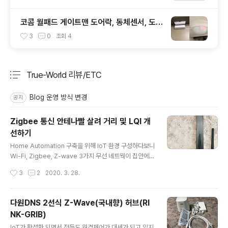
코콤 월패드 게이트맨 도어락, 동체센서, 도어
센서 ESP모듈 활용 MQTT연동 - 1부
3
0
조회
4
True-World 리뷰/ETC
분류 전체보기
주요 글 목록
Blog 운영 방식 변경
공지
Zigbee 통신 안테나빨 살려 거리 및 LQI 개
선하기
글 내용
Home Automation 구축을 위해 IoT 환경 구성하다보니
Wi-Fi, Zigbee, Z-wave 3가지 무선 네트웍이 집안에서
공존하게됐다. 보통 리피터나 매시 네트워크 구축으로 통
작성시간
3
2
2020. 3. 28.
신거리 증간나 연결 안정성을 확보하는데 리피터추가하다
보면 전기요금과 통신안정성을 맞바꾸는 느낌이라 다른 방
법으로 통신거리를 늘려보았다. 안테나의 효과 1. 무선 통
다원DNS 2선식 Z-Wave(국내향) 허브(RI
신에서 안테나의 성능은 dBi로 표기한다. 흔히 말해 안테
NK-GRIB)
나 이득(gain)이라고 하며 보통 5dbi가 일반적으로 많이
글 내용
쓰인다. 안테나를 통해서 들어오고 나가는 신호에 5dbi정
IoT가 활성화 되면서 전등도 원격제어가 대세가 되고 있지