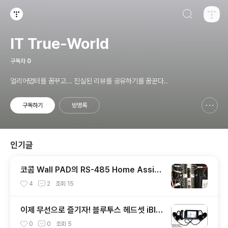
검색하기
티스토리
IT True-World
구독자
0
얼리어댑터를 꿈꾸고... 진실된 리뷰를 공유하기를 꿈꾼다..
구독하기
방명록
신고하기 레이어
열기
인기글
코콤 Wall PAD의 RS-485 Home Assist
ant 연동을 위한 H/W
4
2
조회
15
이제 무선으로 즐기자! 블루투스 헤드셋 iBlu
on HS02-HQ
0
0
조회
5