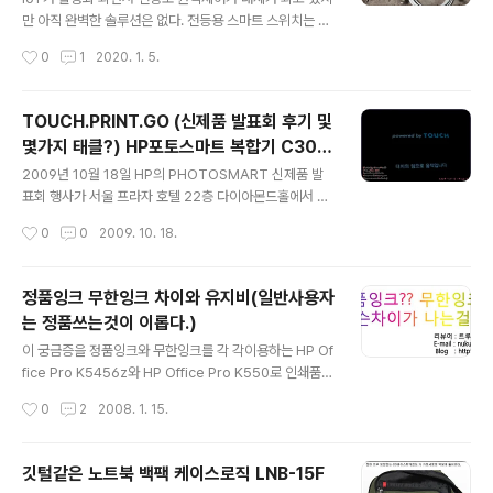
도 이득이 있다고 생각하면 된다. 2. 무선 통신은 양방향이
만 아직 완벽한 솔루션은 없다. 전등용 스마트 스위치는 2
다. 이로 인해서 송신 출력이 세면 멀리있는 장치에 신호는
선식, 3선식 두가지 방식이 있다. 3선식은 L(활선), N(중성
작성시간
0
1
2020. 1. 5.
보낼수 있지만 신호를 받은 장치의 송신 출력이 낮다면 돌
선) 모두가 들어가서 스위치에 안정적인 전원 공급이 가능
아오는 신..
한 반면 국내 전등 스위치 설치환경에는 N이 배선되어있지
않아 설치가 어렵다. 2선식은 L선만 스위치부에 있으면 설
TOUCH.PRINT.GO (신제품 발표회 후기 및
치가 가능하지만 전등이 꺼진상태에서도 미세하게 전류를
몇가지 태클?) HP포토스마트 복합기 C309
흘려 스위치에 전원을 공급하는 방식으로 전등 종류 및 부
글 내용
g / C4780 / B209g / 터치스크린 / 프린터
하에 영향을 받는 문제가 있다. 또한 소비 전력의 제한으로
2009년 10월 18일 HP의 PHOTOSMART 신제품 발
인하여 Wi-Fi가 아닌 Zigbee나 Z-Wave와 같은 저전력
표회 행사가 서울 프라자 호텔 22층 다이아몬드홀에서 있
통신으로 설계가 되어지고 이로인해 전용 HUB가 필요하
었다. 행사의 주요 내용은 이번에 출시된 PHOTOSMAR
작성시간
0
0
2009. 10. 18.
게 된다. 이번에 국내 업체인 다원DNS에서 Z-Wave가 적
T 시리즈는 기존의 버튼 형태의 인터페이스를 탈피하고 각
용된 스마트 스위..
종 휴대기기에 많이 적용되고 있는 TOUCH SCREEN이
적용되었다는것 홍보하기 위한 자리였다. 행사의 흐름을
정품잉크 무한잉크 차이와 유지비(일반사용자
따라 사진과 함께 살펴 보겠다. 행사의 시작을 알리는 PT
는 정품쓰는것이 이롭다.)
화면.. 행사 진행의 사회를 맡으신 분이 행사 시작을 알립니
글 내용
다. 신제품 프린터에 적용된 기술이 생활속에서 어떻게 적
이 궁금증을 정품잉크와 무한잉크를 각 각이용하는 HP Of
용될지 설명해주시고 계십니다. IT기기인 프린터가 가전제
fice Pro K5456z와 HP Office Pro K550로 인쇄품질
품으로 탈바꿈 함으로써 PC옆자리를 벗어나 거실과 같은
을 파헤쳐보자. 본 리뷰의 상업적 이용은 금합니다. 추가로
작성시간
0
2
2008. 1. 15.
어떠한 공간에도 어울리는 가전제품으로 변화한다.. 우리
덧붙이자면, 무한잉크 공급호스에 에어안차게 관리 잘해주
는 엄청난 자료가 생성 유포되는 중..
고, 프린트 사용량이 많다면, 무한잉크 사용하는것이 더 이
로울수도 있다. 일반 가정에서는 무한잉크 사용하며 관리
깃털같은 노트북 백팩 케이스로직 LNB-15F
하느니 정품잉크가 유리할 수도 있다. 따라서 각자 사정에
글 내용