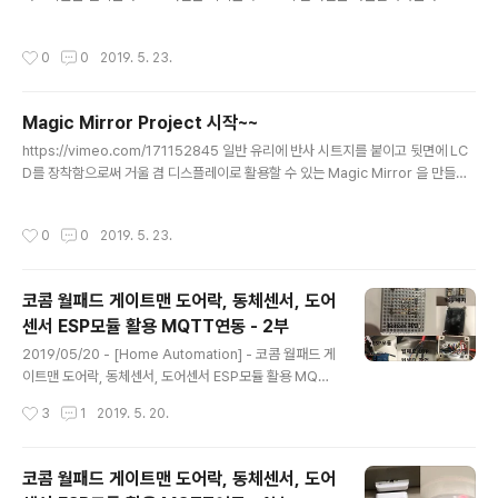
nodejs.or..
s://www.raspberrypi.org/downloads/raspbian/ Download Raspbian f
or Raspberry Pi Raspbian is the Foundation's official supported oper
작성시간
0
0
2019. 5. 23.
ating system. You can install it with NOOBS or download the image b
elow. www.raspberrypi.org 라즈베리파이 기본설정은 다른 블로그나 사이트에
많으므로 꼭 해야하는것들만 나열해 보았다. 터미널에서 //기본 환경..
Magic Mirror Project 시작~~
글 내용
https://vimeo.com/171152845 일반 유리에 반사 시트지를 붙이고 뒷면에 LC
D를 장착함으로써 거울 겸 디스플레이로 활용할 수 있는 Magic Mirror 을 만들기
로 했다. 우선 구성은 Raspberry Pi b3+ 와 굴러다니던 이노룩스 10.2인치 + A
D Board이다. 낮은 해상도라 일단 테스트 겸 체험판이다. 자세한 정보는 매지미러
작성시간
0
0
2019. 5. 23.
빌더스를 참고하면된다. https://magicmirror.builders/ MagicMirror² Voted
number 1 in the MagPi Top 50! MagicMirror² is the winner in the offici
al Raspberry Pi magazine’s 50th issue celebration feature voted..
코콤 월패드 게이트맨 도어락, 동체센서, 도어
센서 ESP모듈 활용 MQTT연동 - 2부
글 내용
2019/05/20 - [Home Automation] - 코콤 월패드 게
이트맨 도어락, 동체센서, 도어센서 ESP모듈 활용 MQTT
연동 - 1 코콤 월패드 게이트맨 도어락, 동체센서, 도어센서
작성시간
3
1
2019. 5. 20.
ESP모듈 활용 MQTT연동 - 1 오늘은 코콤 월패드에 연
동되어있는 게이트맨 도어락, 현관문 도어(리드 스위치)와,
거실에 설치된 동체 센서를 연동해보려고 한다. 따라 하실
코콤 월패드 게이트맨 도어락, 동체센서, 도어
분들은 꼭 정확하게 내용 숙지후 따라하시길 바라며 따라