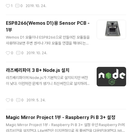
통신으로 설계가 되어지고 이로인해 전용 HUB가 필요하
PCB - 1부 ESP8266(Wemos D1)용 Sensor PCB -
작성시간
1
0
2019. 10. 24.
게 된다. 이번에 국내 업체인 다원DNS에서 Z-Wave가 적
1부 Wemos D1 모듈이나 ESP8266으로 만들어진 모듈
용된 스마트 스위..
들을 사용하다보면 주변 센서나 기타 모듈들 연결을 해야
되는데 그때마다 납땜이나 점퍼 케이블로 연결하면 미관상
ESP8266(Wemos D1)용 Sensor PCB -
도 별로안좋고 시간지나다보면 연결부에서 신뢰성이.. ww
1부
w.kimnjang.com Open Firmware인 ESP Home와
글 내용
ESP Easy를 이용하여 PCB에 부착한 모든 센서를 사용
Wemos D1 모듈이나 ESP8266으로 만들어진 모듈들을
할 수 있다 ESP Easy용 메뉴얼은 첨부파일을 참조 ESP
사용하다보면 주변 센서나 기타 모듈들 연결을 해야되는데
Home 코드는 아래와 같다 다음은 Stable버전인 1.3.6
그때마다 납땜이나 점퍼 케이블로 연결하면 미관상도 별로
작성시간
0
0
2019. 10. 24.
버전용 Co2센서의 ABC..
안좋고 시간지나다보면 연결부에서 신뢰성이 떨어진다 그
래서 PCB로 제작해서 쉽게 연결 할 수 있게 제품처럼 보이
게 만들었다 PCB사양 ==> FR4 - 1.2T, PSR - Black, Si
라즈베리파이 3 B+ Node.js 설치
lk - White, Finish - OSP PCB는 장착하는 센서갯수에
글 내용
라즈베리파이에 Node.js가 기본적으로 설치되지만 버전
따라 크게도, 작게도 사용할수 있게 중간에 분리 가능한 커
이 낮다. 이런저런 문제가 생기니 최신버전으로 설치하려
팅영역을 만들었다. 패턴이 지나가야해서 V-Cut가 아닌
고 한다. 1. 기존 Node.js 삭제 아래 순서대로 터미널에 입
드릴로 컷팅 가이드를 설계했다. 호환 모듈 ==> 미세먼지
력해준다. 만약 npm도 설치 했다면 sudo apt-get npm
센서(PMS7003), 이산화탄소(CO2)센서(MH-Z19(B)),
작성시간
0
0
2019. 5. 24.
해서 삭제한다. sudo apt-get remove nodejs sudo
조도센서(BH1750), 온습도-기압센..
apt-get autoremove 2. Node.js 배포판 링크 찾기 2
-1. Node.js 공시기 홈페이지에서 LTS의 ARMv7의 링
Magic Mirror Project 1부 - Raspberry Pi B 3+ 설정
크 주소를 가져온다 https://nodejs.org/en/downloa
글 내용
d/ Download | Node.js Node.js® is a JavaScript
Magic Mirror Project 1부 - Raspberry Pi B 3+ 설정 우선 Raspberry Pi에
runtime built on Chrome's V8 JavaScript engine.
라즈비안을 설치한다. Lite버전은 미지원하므로 꼭 풀버전을 다운받아야한다. http