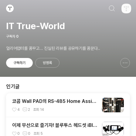
검색하기
티스토리
IT True-World
구독자
0
얼리어댑터를 꿈꾸고... 진실된 리뷰를 공유하기를 꿈꾼다..
구독하기
방명록
신고하기 레이어
열기
인기글
코콤 Wall PAD의 RS-485 Home Assist
ant 연동을 위한 H/W
4
2
조회
14
이제 무선으로 즐기자! 블루투스 헤드셋 iBlu
on HS02-HQ
0
0
조회
5